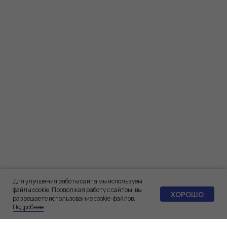
Для улучшения работы сайта мы используем
файлы cookie. Продолжая работу с сайтом, вы
ХОРОШО
разрешаете использование cookie-файлов.
Подробнее