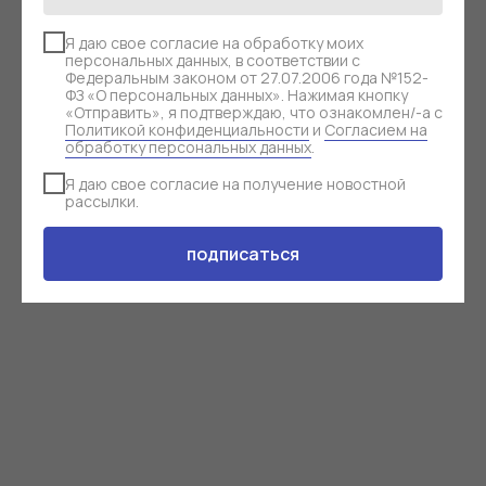
Я даю свое согласие на обработку моих
персональных данных, в соответствии с
Федеральным законом от 27.07.2006 года №152-
ФЗ «О персональных данных». Нажимая кнопку
«Отправить», я подтверждаю, что ознакомлен/-а с
Политикой конфиденциальности
и
Согласием на
обработку персональных данных
.
Я даю свое согласие на получение новостной
рассылки.
подписаться