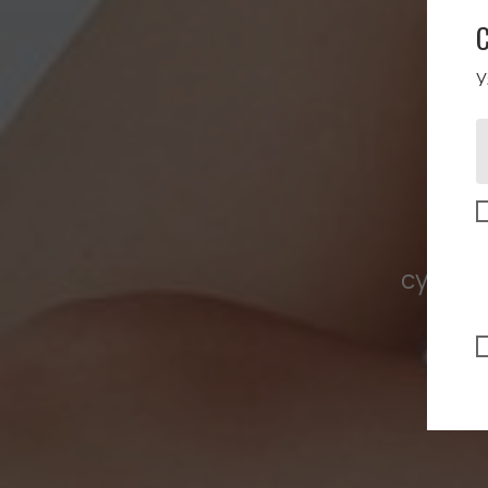
У
сумки-