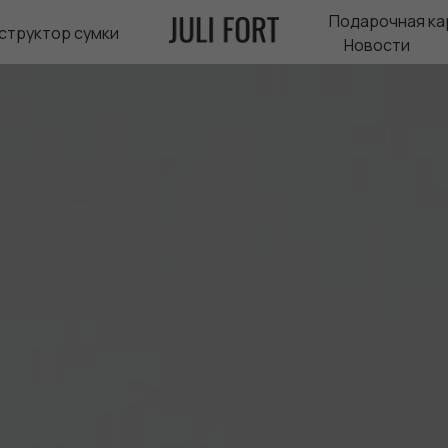
Подарочная ка
структор сумки
Новости