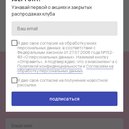
МЕШОК ДЛЯ СУМКИ | ГОРЧИЧНЫЙ
Узнавай первой о акциях и закрытых
распродажах клуба
руб.
1 900
Я даю свое согласие на обработку моих
персональных данных, в соответствии с
Федеральным законом от 27.07.2006 года №152-
ФЗ «О персональных данных». Нажимая кнопку
«Отправить», я подтверждаю, что ознакомлен/-а с
Политикой конфиденциальности
и
Согласием на
СТАНЬ ЧАСТЬЮ
ЗАКРЫТОГО КЛУБА
обработку персональных данных
.
Я даю свое согласие на получение новостной
JULI FORT!
рассылки.
подписаться
Узнавай первой о акциях и закрытых распродажах
клуба.