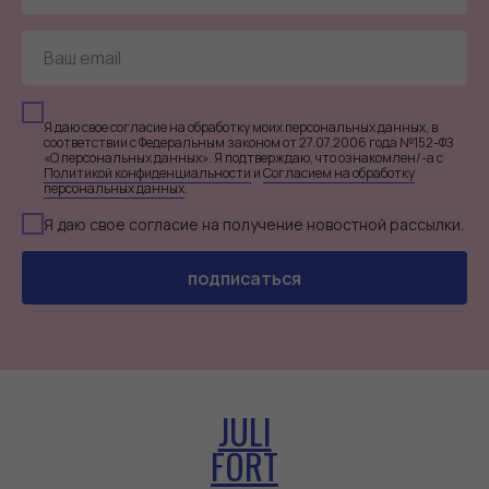
Я даю свое согласие на обработку моих персональных данных, в
соответствии с Федеральным законом от 27.07.2006 года №152-ФЗ
«О персональных данных». Я подтверждаю, что ознакомлен/-а с
Политикой конфиденциальности
и
Согласием на обработку
персональных данных
.
Я даю свое согласие на получение новостной рассылки.
подписаться
JULI
FORT