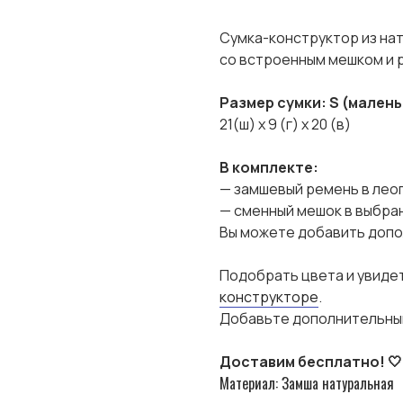
Сумка-конструктор из на
со встроенным мешком и 
Размер сумки: S (малень
21(ш) х 9 (г) х 20 (в)
В комплекте:
— замшевый ремень в лео
— сменный мешок в выбра
Вы можете добавить доп
Подобрать цвета и увиде
конструкторе
.
Добавьте дополнительн
Доставим бесплатно! 🤍
Материал: Замша натуральная