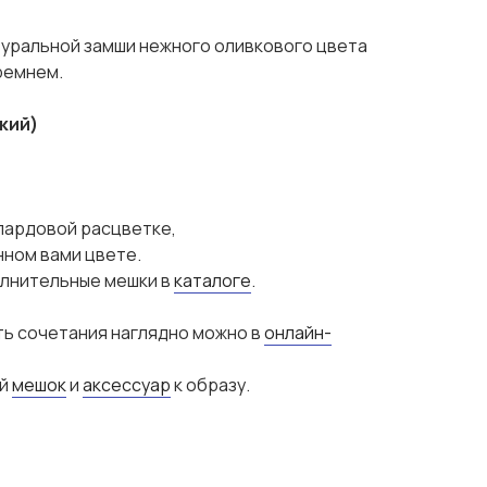
туральной замши нежного оливкового цвета
ремнем.
кий)
пардовой расцветке,
нном вами цвете.
олнительные мешки в
каталоге
.
ть сочетания наглядно можно в
онлайн-
ый
мешок
и
аксессуар
к образу.