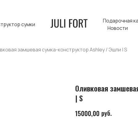
Подарочная к
структор сумки
Новости
вковая замшевая сумка-конструктор Ashley / Эшли | S
Оливковая замшевая
| S
руб.
15000,00
В КОРЗИНУ