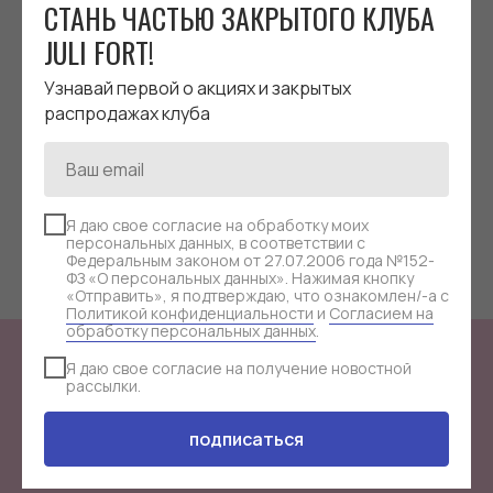
СТАНЬ ЧАСТЬЮ ЗАКРЫТОГО КЛУБА
JULI FORT!
Узнавай первой о акциях и закрытых
ТЕМНО-ЗЕЛЕНАЯ
ГОЛУБАЯ КОЖА
распродажах клуба
КОЖАНАЯ СУМКА-ТОУТ | S
СУМКА-КОНСТРУ
| -30%
MINDY / МИНДИ 
Кожаная сумка-конструктор с открытым
верхом (тоут) в темно-зеленом цвете
руб.
руб.
руб.
8 900
12 700
17 700
со сменным мешком среднего размера
Я даю свое согласие на обработку моих
персональных данных, в соответствии с
в размере S
Федеральным законом от 27.07.2006 года №152-
ФЗ «О персональных данных». Нажимая кнопку
«Отправить», я подтверждаю, что ознакомлен/-а с
Политикой конфиденциальности
и
Согласием на
обработку персональных данных
.
Я даю свое согласие на получение новостной
рассылки.
СТАНЬ ЧАСТЬЮ
ЗАКРЫТОГО КЛУБА
JULI FORT!
подписаться