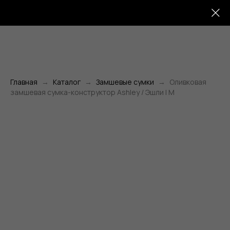
Главная
Каталог
Замшевые сумки
Оливковая
замшевая сумка-конструктор Ashley / Эшли | M