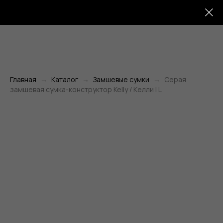
Главная
Каталог
Замшевые сумки
Серая
замшевая сумка-конструктор Kelly / Келли | L