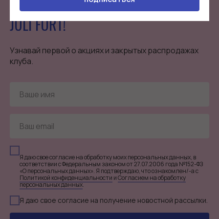
СТАНЬ ЧАСТЬЮ
ЗАКРЫТОГО КЛУБА
JULI FORT!
Узнавай первой о акциях и закрытых распродажах
клуба.
Я даю свое согласие на обработку моих персональных данных, в
соответствии с Федеральным законом от 27.07.2006 года №152-ФЗ
«О персональных данных». Я подтверждаю, что ознакомлен/-а с
Политикой конфиденциальности
и
Согласием на обработку
персональных данных
.
Я даю свое согласие на получение новостной рассылки.