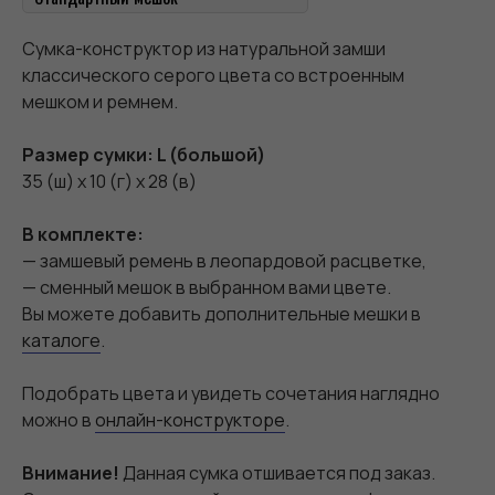
Сумка-конструктор из натуральной замши
классического серого цвета со встроенным
мешком и ремнем.
Размер сумки: L (большой)
35 (ш) х 10 (г) х 28 (в)
В комплекте:
— замшевый ремень в леопардовой расцветке,
— сменный мешок в выбранном вами цвете.
Вы можете добавить дополнительные мешки в
каталоге
.
Подобрать цвета и увидеть сочетания наглядно
можно в
онлайн-конструкторе
.
Внимание!
Данная сумка отшивается под заказ.