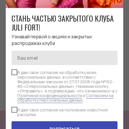
СТАНЬ ЧАСТЬЮ ЗАКРЫТОГО КЛУБА
JULI FORT!
Узнавай первой о акциях и закрытых
распродажах клуба
КОРИЧНЕВАЯ КОЖАНАЯ
ТЕМНО-ЗЕЛЕН
СУМКА-КОНСТРУКТОР
КОЖАНАЯ СУМК
Я даю свое согласие на обработку моих
персональных данных, в соответствии с
AMBER / ЭМБЕР | M
КОНСТРУКТОР CHL
Федеральным законом от 27.07.2006 года №152-
руб.
руб.
14 800
17 000
ФЗ «О персональных данных». Нажимая кнопку
ХЛОЯ | L
«Отправить», я подтверждаю, что ознакомлен/-а с
Политикой конфиденциальности
и
Согласием на
обработку персональных данных
.
Я даю свое согласие на получение новостной
рассылки.
подписаться