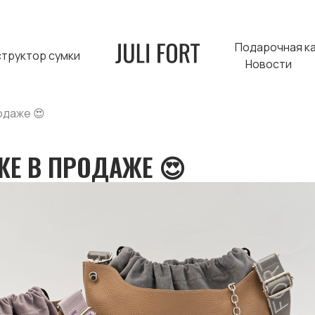
Подарочная к
структор сумки
Новости
одаже 😍
ЖЕ В ПРОДАЖЕ 😍