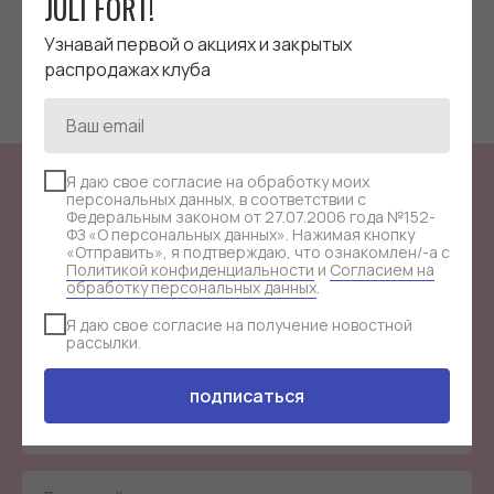
JULI FORT!
Мессенджеры:
Telegram
Узнавай первой о акциях и закрытых
распродажах клуба
Я даю свое согласие на обработку моих
персональных данных, в соответствии с
СТАНЬ ЧАСТЬЮ
ЗАКРЫТОГО КЛУБА
Федеральным законом от 27.07.2006 года №152-
ФЗ «О персональных данных». Нажимая кнопку
«Отправить», я подтверждаю, что ознакомлен/-а с
JULI FORT!
Политикой конфиденциальности
и
Согласием на
обработку персональных данных
.
Я даю свое согласие на получение новостной
Узнавай первой о акциях и закрытых распродажах
рассылки.
клуба.
подписаться