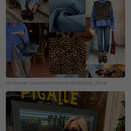
Источник: соцсети стилиста @natasha_force