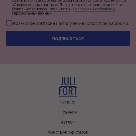
соответствии с Федеральным законом от 27.07.2006 года №152-ФЗ
«О персональных данных». Я подтверждаю, что ознакомлен/-а с
Политикой конфиденциальности
и
Согласием на обработку
персональных данных
.
Я даю свое согласие на получение новостной рассылки.
подписаться
JULI
FORT
Каталог
Новинки
Аутлет
Конструктор сумок